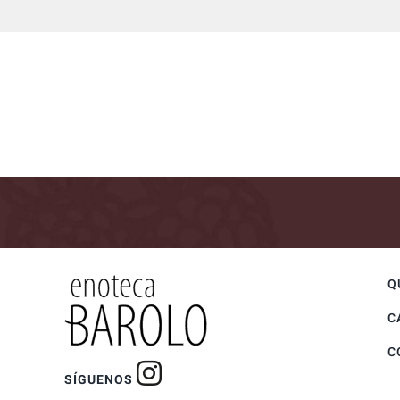
Q
C
C
SÍGUENOS