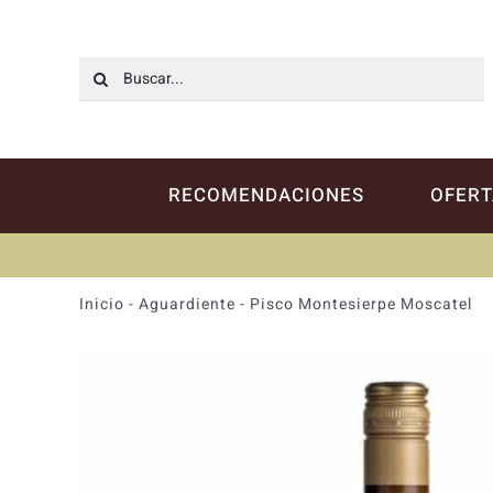
Saltar
al
contenido
Buscar:
RECOMENDACIONES
OFERT
Inicio
-
Aguardiente
-
Pisco Montesierpe Moscatel