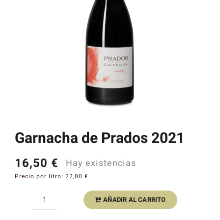
Catas y Actividades
Garnacha de Prados 2021
16,50
€
Hay existencias
Precio por litro:
22,00
€
AÑADIR AL CARRITO
Garnacha
de