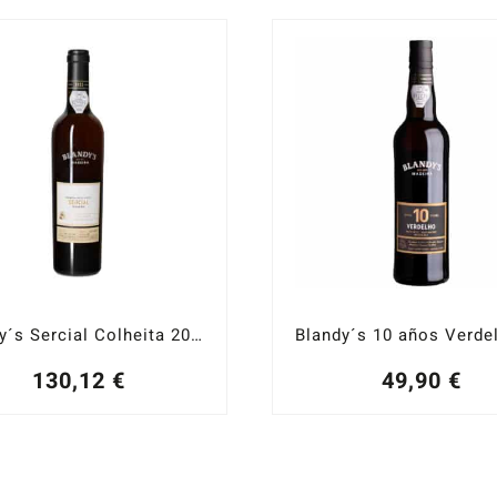
Blandy´s Sercial Colheita 2011 0,50 cl.
130,12
€
49,90
€