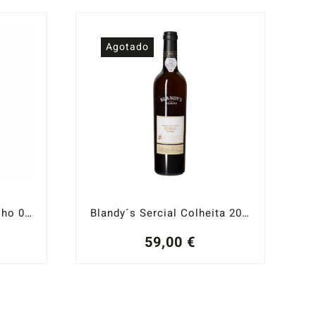
Agotado
Blandy´s 10 años Verdelho 0,50 cl.
Blandy´s Sercial Colheita 2002 0,50 cl.
59,00
€