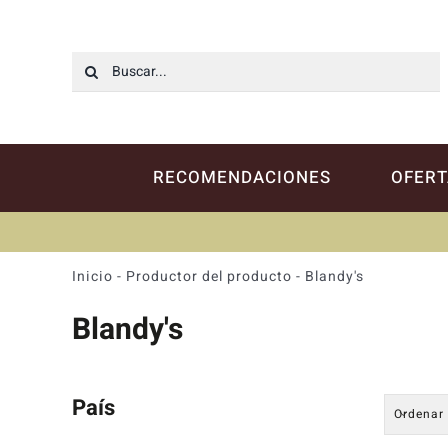
Saltar
al
contenido
Buscar:
RECOMENDACIONES
OFERT
Inicio
-
Productor del producto
-
Blandy's
Blandy's
País
Ordenar