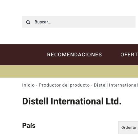
Saltar
al
contenido
Buscar:
RECOMENDACIONES
OFERT
Inicio
-
Productor del producto
-
Distell International
Distell International Ltd.
País
Ordenar