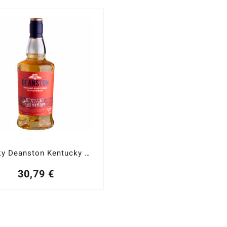
Whisky Deanston Kentucky Cask Matured Highland Single Malt 40%
30,79
€