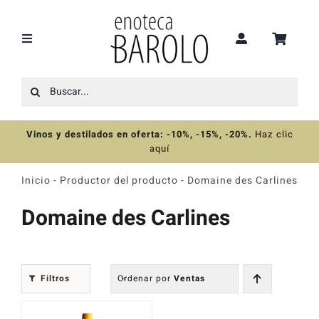
Saltar
al
contenido
Toggle
Navigation
Buscar:
Recomendaciones
Vinos y destilados en oferta: -10%, -15%, -20%
.
Haz clic
Ofertas
aquí
Inicio
-
Productor del producto
-
Domaine des Carlines
Colecciones
Domaine des Carlines
Vinos
Filtros
Ordenar por
Ventas
Destilados