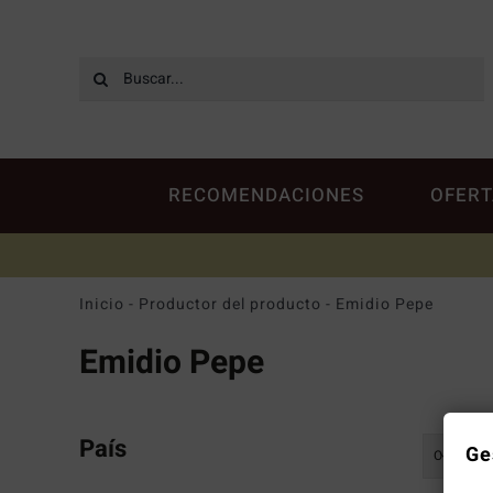
Saltar
al
contenido
Buscar:
RECOMENDACIONES
OFERT
Inicio
-
Productor del producto
-
Emidio Pepe
Emidio Pepe
País
Ge
Ordenar