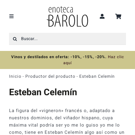
Saltar
al
contenido
Toggle
Navigation
Buscar:
Recomendaciones
Vinos y destilados en oferta: -10%, -15%, -20%
.
Haz clic
Ofertas
aquí
Inicio
-
Productor del producto
-
Esteban Celemín
Colecciones
Esteban Celemín
Vinos
La figura del «vigneron» francés o, adaptado a
nuestros dominios, del viñador hispano, cuya
Destilados
máxima vital podría ser yo me lo guiso yo me lo
como, tiene en Esteban Celemín algo así como un