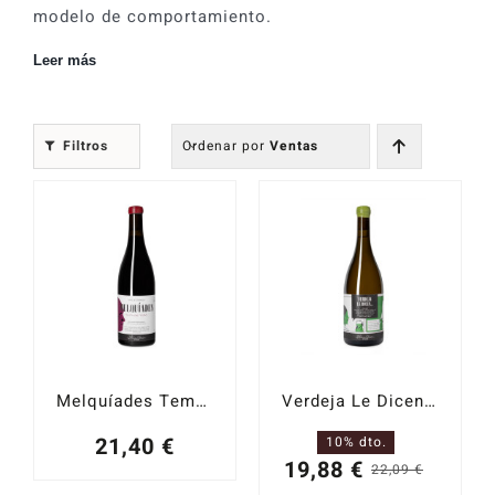
modelo de comportamiento.
Catas y Actividades
Leer más
Filtros
Ordenar por
Ventas
Melquíades Tempranillo 2021
Verdeja Le Dicen 2022
21,40
€
10% dto.
19,88
€
22,09
€
El
El