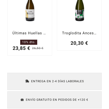
30,50 €.
27,45 €.
22,51 
20,26 
Últimas Huellas Albillo Real 2022
Troglodita Ancestral 2023
20,30
€
10% dto.
23,85
€
26,50
€
El
El
precio
precio
original
actual
era:
es:
26,50 €.
23,85 €.
ENTREGA EN 2-4 DÍAS LABORALES
ENVÍO GRATUITO EN PEDIDOS DE +120 €