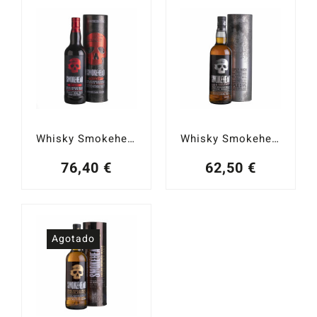
Catas y Actividades
Whisky Smokehead Sherry Finish Islay Single Malt 48%
Whisky Smokehead High Voltage Islay Single Malt 58%
76,40
€
62,50
€
Agotado