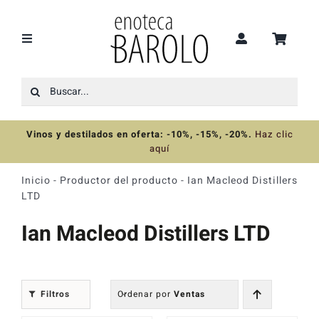
Saltar
al
contenido
Toggle
Navigation
Buscar:
Recomendaciones
Vinos y destilados en oferta: -10%, -15%, -20%
.
Haz clic
Ofertas
aquí
Inicio
-
Productor del producto
-
Ian Macleod Distillers
Colecciones
LTD
Ian Macleod Distillers LTD
Vinos
Destilados
Filtros
Ordenar por
Ventas