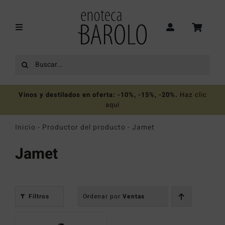
Saltar
al
contenido
Toggle
Navigation
Buscar:
Recomendaciones
Vinos y destilados en oferta: -10%, -15%, -20%
.
Haz clic
Ofertas
aquí
Inicio
-
Productor del producto
-
Jamet
Colecciones
Jamet
Vinos
Filtros
Ordenar por
Ventas
Destilados