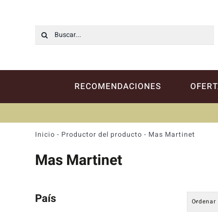
Saltar
al
contenido
Buscar:
RECOMENDACIONES
OFERT
Inicio
-
Productor del producto
-
Mas Martinet
Mas Martinet
País
Ordenar