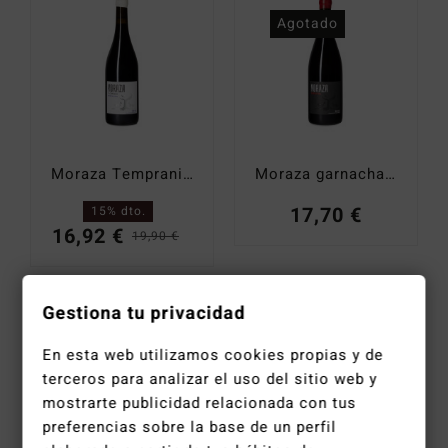
Catas y Actividades
Agotado
Moraza Tempranillo 4 caminos 2018
Moraza garnacha 2019
17,70
€
15% dto.
16,92
€
19,90
€
El
El
precio
precio
original
actual
Gestiona tu privacidad
era:
es:
Agotado
En esta web utilizamos cookies propias y de
19,90 €.
16,92 €.
terceros para analizar el uso del sitio web y
mostrarte publicidad relacionada con tus
preferencias sobre la base de un perfil