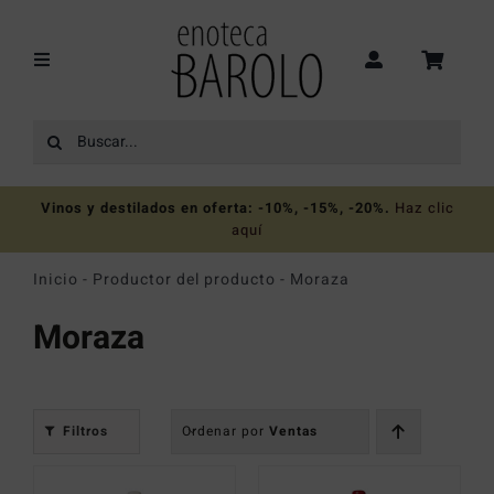
Saltar
al
contenido
Toggle
Navigation
Buscar:
Recomendaciones
Vinos y destilados en oferta: -10%, -15%, -20%
.
Haz clic
Ofertas
aquí
Inicio
-
Productor del producto
-
Moraza
Colecciones
Moraza
Vinos
Filtros
Ordenar por
Ventas
Destilados