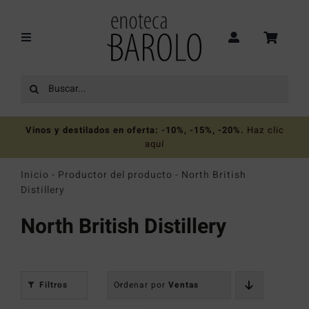
Saltar
al
contenido
Toggle
Navigation
Buscar:
Recomendaciones
Vinos y destilados en oferta: -10%, -15%, -20%
.
Haz clic
Ofertas
aquí
Inicio
-
Productor del producto
-
North British
Colecciones
Distillery
North British Distillery
Vinos
Destilados
Filtros
Ordenar por
Ventas