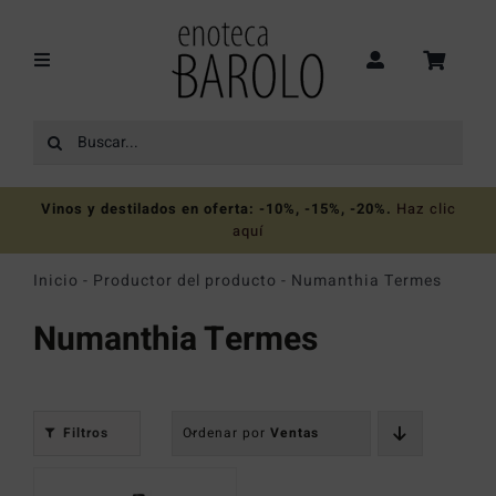
Saltar
al
contenido
Toggle
Navigation
Buscar:
Recomendaciones
Vinos y destilados en oferta: -10%, -15%, -20%
.
Haz clic
Ofertas
aquí
Inicio
-
Productor del producto
-
Numanthia Termes
Colecciones
Numanthia Termes
Vinos
Filtros
Ordenar por
Ventas
Destilados