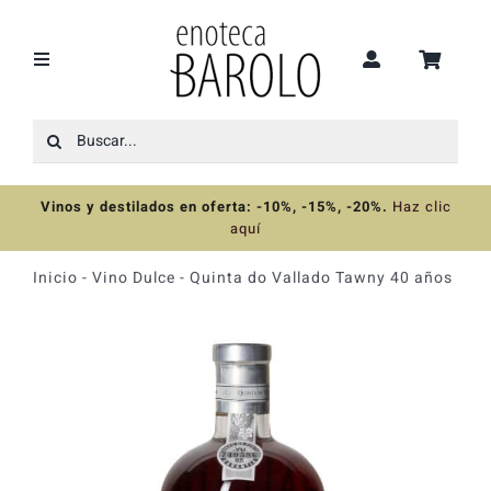
Saltar
al
contenido
Toggle
Navigation
Buscar:
Recomendaciones
Vinos y destilados en oferta: -10%, -15%, -20%
.
Haz clic
Ofertas
aquí
Inicio
-
Vino Dulce
-
Quinta do Vallado Tawny 40 años
Colecciones
Vinos
Destilados