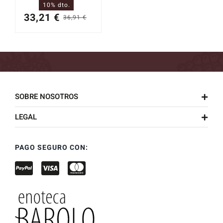
10% dto.
33,21
€
36,91
€
El
El
precio
precio
original
actual
era:
es:
36,91 €.
33,21 €.
SOBRE NOSOTROS
LEGAL
PAGO SEGURO CON: