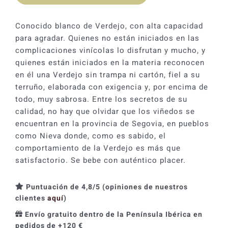
era:
es:
16,30 €.
14,67 €.
Conocido blanco de Verdejo, con alta capacidad
para agradar. Quienes no están iniciados en las
complicaciones vinícolas lo disfrutan y mucho, y
quienes están iniciados en la materia reconocen
en él una Verdejo sin trampa ni cartón, fiel a su
terruño, elaborada con exigencia y, por encima de
todo, muy sabrosa. Entre los secretos de su
calidad, no hay que olvidar que los viñedos se
encuentran en la provincia de Segovia, en pueblos
como Nieva donde, como es sabido, el
comportamiento de la Verdejo es más que
satisfactorio. Se bebe con auténtico placer.
Puntuación de 4,8/5 (opiniones de nuestros
clientes
aquí
)
Envío gratuito dentro de la Península Ibérica en
pedidos de +120 €