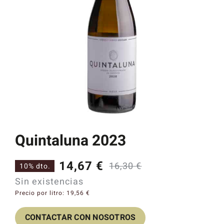
Catas y Actividades
Quintaluna 2023
14,67
€
16,30
€
10% dto.
El
El
Sin existencias
precio
precio
Precio por litro:
19,56
€
original
actual
CONTACTAR CON NOSOTROS