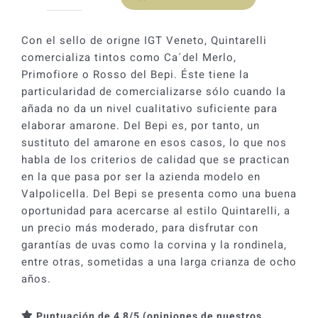
Quintarelli
Rosso
del
Con el sello de origne IGT Veneto, Quintarelli
Bepi
comercializa tintos como Ca´del Merlo,
2016
Primofiore o Rosso del Bepi. Éste tiene la
cantidad
particularidad de comercializarse sólo cuando la
añada no da un nivel cualitativo suficiente para
elaborar amarone. Del Bepi es, por tanto, un
sustituto del amarone en esos casos, lo que nos
habla de los criterios de calidad que se practican
en la que pasa por ser la azienda modelo en
Valpolicella. Del Bepi se presenta como una buena
oportunidad para acercarse al estilo Quintarelli, a
un precio más moderado, para disfrutar con
garantías de uvas como la corvina y la rondinela,
entre otras, sometidas a una larga crianza de ocho
años.
Puntuación de 4,8/5 (opiniones de nuestros