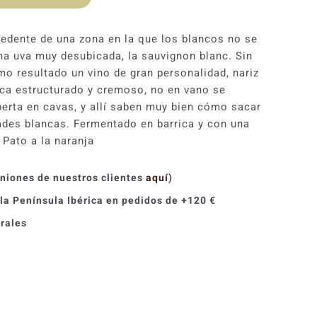
original
actual
era:
es:
edente de una zona en la que los blancos no se
na uva muy desubicada, la sauvignon blanc. Sin
9,40 €.
8,46 €.
o resultado un vino de gran personalidad, nariz
ca estructurado y cremoso, no en vano se
erta en cavas, y allí saben muy bien cómo sacar
dades blancas. Fermentado en barrica y con una
 Pato a la naranja
iniones de nuestros clientes
aquí
)
 la Península Ibérica en pedidos de +120 €
orales