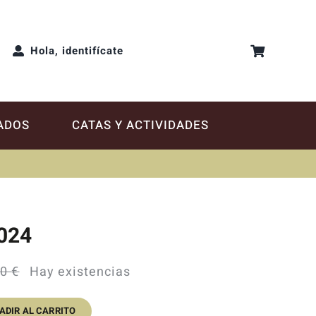
Hola, identifícate
ADOS
CATAS Y ACTIVIDADES
024
40
€
Hay existencias
El
El
precio
precio
ADIR AL CARRITO