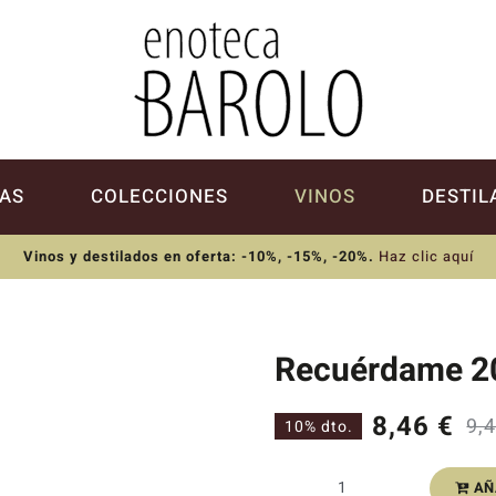
AS
COLECCIONES
VINOS
DESTIL
Vinos y destilados en oferta: -10%, -15%, -20%
.
Haz clic aquí
Recuérdame 2
8,46
€
9,
10% dto.
AÑ