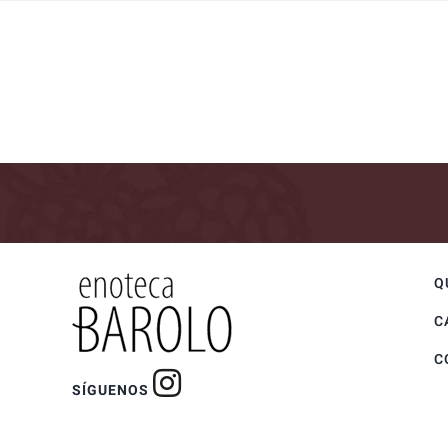
Q
C
C
SÍGUENOS