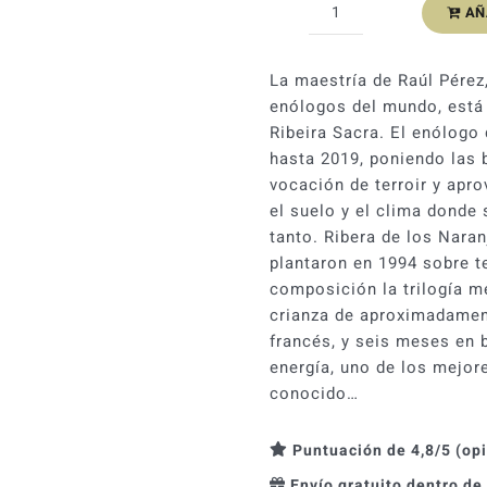
AÑ
Ribera
de
los
La maestría de Raúl Pérez
Naranjos
enólogos del mundo, está d
2022
Ribeira Sacra. El enólogo
cantidad
hasta 2019, poniendo las 
vocación de terroir y apr
el suelo y el clima donde 
tanto. Ribera de los Nara
plantaron en 1994 sobre t
composición la trilogía me
crianza de aproximadamen
francés, y seis meses en 
energía, uno de los mejor
conocido…
Puntuación de 4,8/5 (op
Envío gratuito dentro de