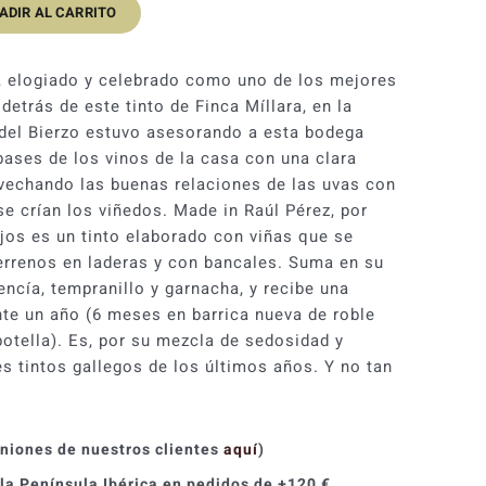
ADIR AL CARRITO
, elogiado y celebrado como uno de los mejores
etrás de este tinto de Finca Míllara, en la
 del Bierzo estuvo asesorando a esta bodega
bases de los vinos de la casa con una clara
ovechando las buenas relaciones de las uvas con
se crían los viñedos. Made in Raúl Pérez, por
njos es un tinto elaborado con viñas que se
errenos en laderas y con bancales. Suma en su
ncía, tempranillo y garnacha, y recibe una
te un año (6 meses en barrica nueva de roble
botella). Es, por su mezcla de sedosidad y
es tintos gallegos de los últimos años. Y no tan
iniones de nuestros clientes
aquí
)
 la Península Ibérica en pedidos de +120 €