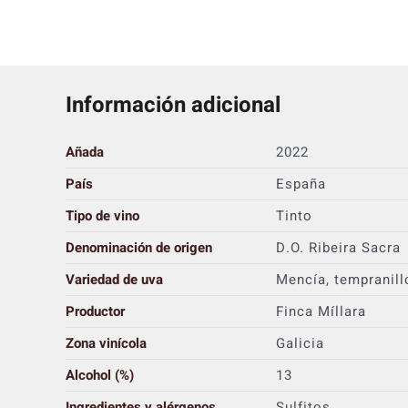
Información adicional
Añada
2022
País
España
Tipo de vino
Tinto
Denominación de origen
D.O. Ribeira Sacra
Variedad de uva
Mencía, tempranill
Productor
Finca Míllara
Zona vinícola
Galicia
Alcohol (%)
13
Ingredientes y alérgenos
Sulfitos