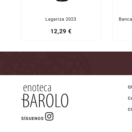
Lagariza 2023
12,29
€
Q
C
C
SÍGUENOS