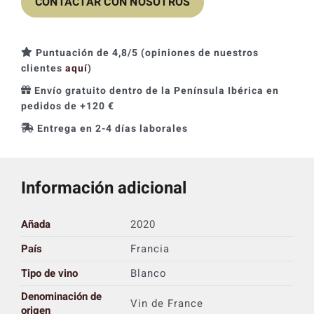
CONTACTAR CON NOSOTROS
era:
es:
55,90 €.
50,31 €.
Puntuación de 4,8/5 (opiniones de nuestros
clientes
aquí
)
Envío gratuito dentro de la Península Ibérica en
pedidos de +120 €
Entrega en 2-4 días laborales
Información adicional
Añada
2020
País
Francia
Tipo de vino
Blanco
Denominación de
Vin de France
origen