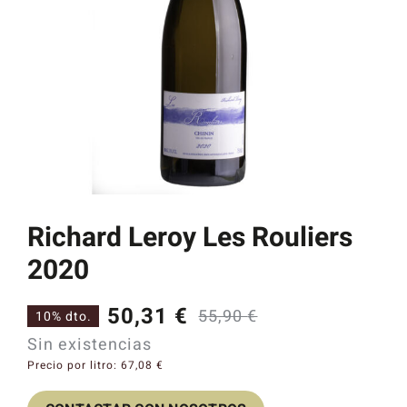
Catas y Actividades
Richard Leroy Les Rouliers
2020
50,31
€
55,90
€
10% dto.
El
El
Sin existencias
precio
precio
Precio por litro:
67,08
€
original
actual