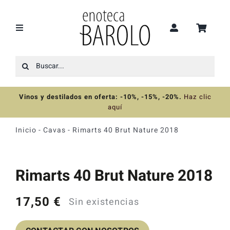
Saltar
al
contenido
Toggle
Navigation
Buscar:
Recomendaciones
Vinos y destilados en oferta: -10%, -15%, -20%
.
Haz clic
Ofertas
aquí
Inicio
-
Cavas
-
Rimarts 40 Brut Nature 2018
Colecciones
Rimarts 40 Brut Nature 2018
Vinos
17,50
€
Sin existencias
Destilados