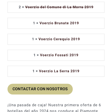
original
actual
2 ×
Voerzio del Comune di La Morra 2019
era:
es:
1.610,02
1.449,02
1 ×
Voerzio Brunate 2019
1 ×
Voerzio Cerequio 2019
1 ×
Voerzio Fossati 2019
1 ×
Voerzio La Serra 2019
CONTACTAR CON NOSOTROS
¡Una pasada de caja! Nuestra primera oferta de 6
botellas del año 2024 nos conduce al Piamonte