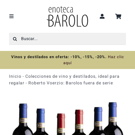
Saltar
al
contenido
Toggle
Navigation
Buscar:
Recomendaciones
Vinos y destilados en oferta: -10%, -15%, -20%
.
Haz clic
Ofertas
aquí
Inicio
-
Colecciones de vino y destilados, ideal para
Colecciones
regalar
-
Roberto Voerzio: Barolos fuera de serie
Vinos
Destilados