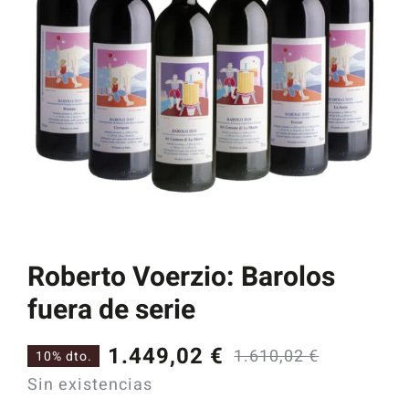
Catas y Actividades
Roberto Voerzio: Barolos
fuera de serie
1.449,02
€
1.610,02
€
10% dto.
El
El
Sin existencias
precio
precio