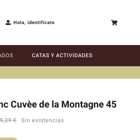
Hola, identifícate
ADOS
CATAS Y ACTIVIDADES
nc Cuvèe de la Montagne 45
9,29
€
Sin existencias
El
El
precio
precio