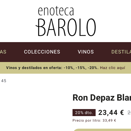
AS
COLECCIONES
VINOS
DESTIL
Vinos y destilados en oferta: -10%, -15%, -20%
.
Haz clic aquí
 45
Ron Depaz Bla
23,44
€
2
20% dto.
Precio por litro:
33,49
€