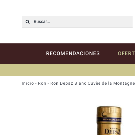
Saltar
al
contenido
Buscar:
RECOMENDACIONES
OFERT
Inicio
-
Ron
-
Ron Depaz Blanc Cuvèe de la Montagne