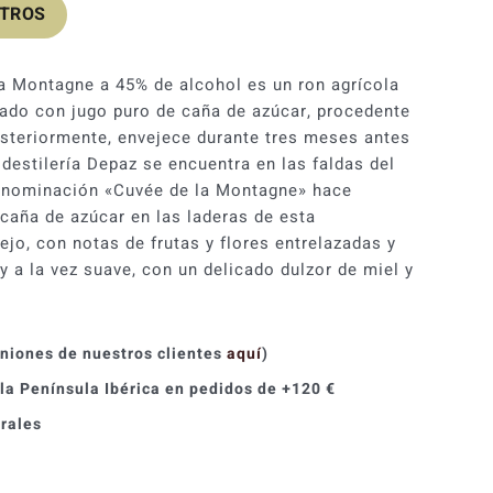
OTROS
original
actual
era:
es:
a Montagne a 45% de alcohol es un ron agrícola
29,29 €.
23,44 €.
orado con jugo puro de caña de azúcar, procedente
Posteriormente, envejece durante tres meses antes
destilería Depaz se encuentra en las faldas del
enominación «Cuvée de la Montagne» hace
a caña de azúcar en las laderas de esta
jo, con notas de frutas y flores entrelazadas y
y a la vez suave, con un delicado dulzor de miel y
iniones de nuestros clientes
aquí
)
 la Península Ibérica en pedidos de +120 €
orales