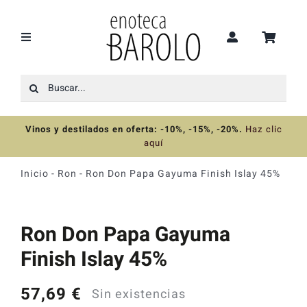
Saltar
al
contenido
Toggle
Navigation
Buscar:
Recomendaciones
Vinos y destilados en oferta: -10%, -15%, -20%
.
Haz clic
Ofertas
aquí
Inicio
-
Ron
-
Ron Don Papa Gayuma Finish Islay 45%
Colecciones
Ron Don Papa Gayuma
Vinos
Finish Islay 45%
Destilados
57,69
€
Sin existencias