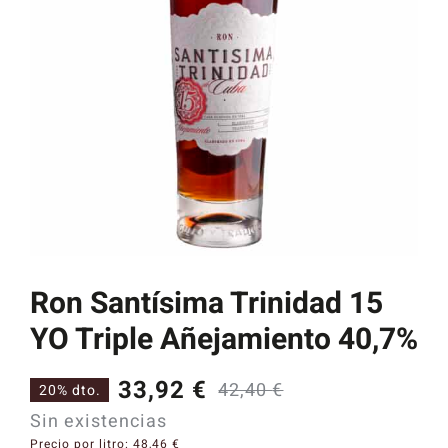
Catas y Actividades
Ron Santísima Trinidad 15
YO Triple Añejamiento 40,7%
33,92
€
42,40
€
20% dto.
El
El
Sin existencias
precio
precio
Precio por litro:
48,46
€