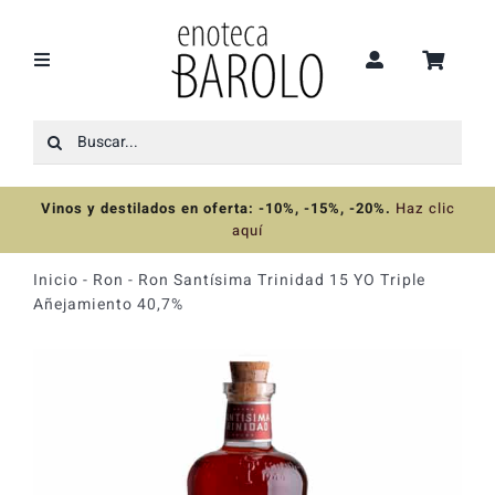
Saltar
al
contenido
Toggle
Navigation
Buscar:
Recomendaciones
Vinos y destilados en oferta: -10%, -15%, -20%
.
Haz clic
Ofertas
aquí
Inicio
-
Ron
-
Ron Santísima Trinidad 15 YO Triple
Colecciones
Añejamiento 40,7%
Vinos
Destilados