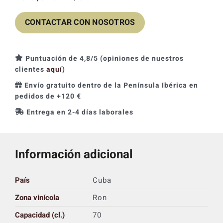
original
actual
CONTACTAR CON NOSOTROS
era:
es:
42,40 €.
33,92 €.
Puntuación de 4,8/5 (opiniones de nuestros
clientes
aquí
)
Envío gratuito dentro de la Península Ibérica en
pedidos de +120 €
Entrega en 2-4 días laborales
Información adicional
País
Cuba
Zona vinícola
Ron
Capacidad (cl.)
70