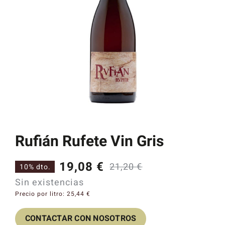
Catas y Actividades
Rufián Rufete Vin Gris
19,08
€
21,20
€
10% dto.
El
El
Sin existencias
precio
precio
Precio por litro:
25,44
€
original
actual
CONTACTAR CON NOSOTROS