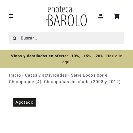
Saltar
al
contenido
Toggle
Navigation
Buscar:
Recomendaciones
Vinos y destilados en oferta: -10%, -15%, -20%
.
Haz clic
Ofertas
aquí
Inicio
-
Catas y actividades
-
Serie Locos por el
Colecciones
Champagne (4): Champañas de añada (2008 y 2012).
Vinos
Agotado
Destilados