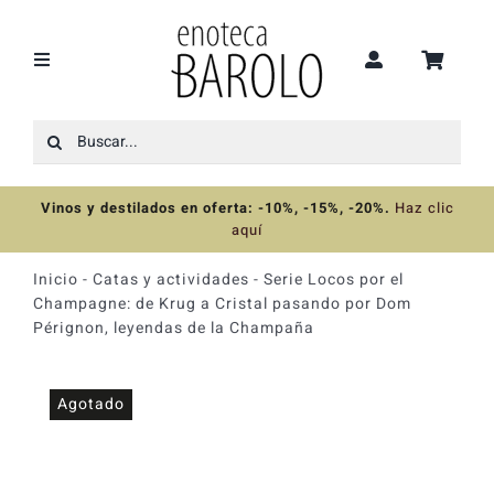
Saltar
al
contenido
Toggle
Navigation
Buscar:
Recomendaciones
Vinos y destilados en oferta: -10%, -15%, -20%
.
Haz clic
Ofertas
aquí
Inicio
-
Catas y actividades
-
Serie Locos por el
Colecciones
Champagne: de Krug a Cristal pasando por Dom
Pérignon, leyendas de la Champaña
Vinos
Agotado
Destilados