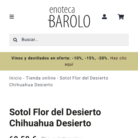
Saltar
al
contenido
Toggle
Navigation
Buscar:
Recomendaciones
Vinos y destilados en oferta: -10%, -15%, -20%
.
Haz clic
Ofertas
aquí
Inicio
-
Tienda online
-
Sotol Flor del Desierto
Colecciones
Chihuahua Desierto
Vinos
Sotol Flor del Desierto
Chihuahua Desierto
Destilados