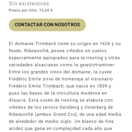
Sin existencias
Catas y Actividades
precio
precio
Precio por litro:
73,20
€
original
actual
CONTACTAR CON NOSOTROS
era:
es:
61,00 €.
54,90 €.
El domaine Trimbach tiene su origen en 1626 y su
feudo, Ribeauvillé, posee viñedos en suelos
especialmente apropiados para la riesling y otras
variedades alsacianas como la gewürztraminer.
Entre los grandes vinos del domaine, la cuvée
Frédéric Emile sirve de homenaje al visionario
Frédéric Emile Trimbach, que nació en 1839 y
puso las bases de la viticultura moderna en
Alsacia. Esta cuvée de riesling se elabora con
viñedos de los terrois Geisberg y Osterberg de
Ribeauvillé (ambos Grand Cru), de una edad media
de alrededor de medio siglo. Un blanco de fina
acidez que gana en complejidad cada año que