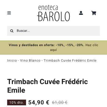
Saltar
al
contenido
Toggle
Navigation
Buscar:
Recomendaciones
Vinos y destilados en oferta: -10%, -15%, -20%
.
Haz clic
Ofertas
aquí
Inicio
-
Vino Blanco
-
Trimbach Cuvée Frédéric Emile
Colecciones
Trimbach Cuvée Frédéric
Vinos
Emile
Destilados
54,90
€
61,00
€
10% dto.
El
El