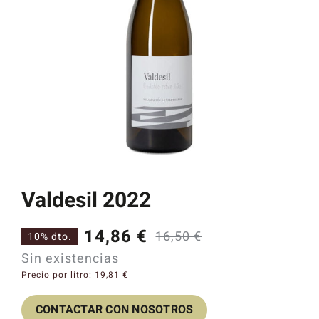
Catas y Actividades
Valdesil 2022
14,86
€
16,50
€
10% dto.
El
El
Sin existencias
precio
precio
Precio por litro:
19,81
€
original
actual
CONTACTAR CON NOSOTROS