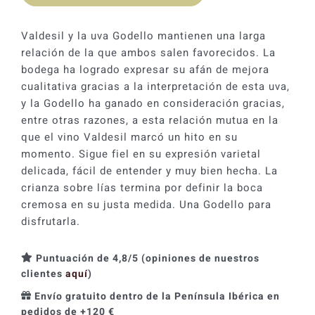
era:
es:
16,50 €.
14,86 €.
Valdesil y la uva Godello mantienen una larga
relación de la que ambos salen favorecidos. La
bodega ha logrado expresar su afán de mejora
cualitativa gracias a la interpretación de esta uva,
y la Godello ha ganado en consideración gracias,
entre otras razones, a esta relación mutua en la
que el vino Valdesil marcó un hito en su
momento. Sigue fiel en su expresión varietal
delicada, fácil de entender y muy bien hecha. La
crianza sobre lías termina por definir la boca
cremosa en su justa medida. Una Godello para
disfrutarla.
Puntuación de 4,8/5 (opiniones de nuestros
clientes
aquí
)
Envío gratuito dentro de la Península Ibérica en
pedidos de +120 €