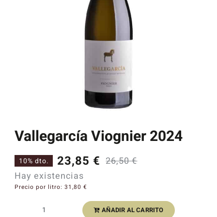
Catas y Actividades
Vallegarcía Viognier 2024
23,85
€
26,50
€
10% dto.
El
El
Hay existencias
precio
precio
Precio por litro:
31,80
€
original
actual
AÑADIR AL CARRITO
Vallegarcía