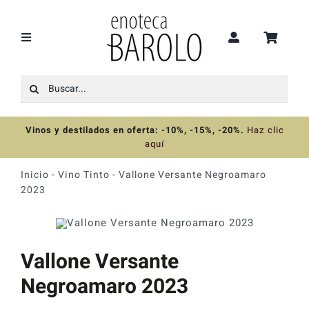
Saltar
al
contenido
Toggle
Navigation
Buscar:
Recomendaciones
Vinos y destilados en oferta: -10%, -15%, -20%
.
Haz clic
Ofertas
aquí
Inicio
-
Vino Tinto
-
Vallone Versante Negroamaro
Colecciones
2023
Vinos
Vallone Versante
Destilados
Negroamaro 2023