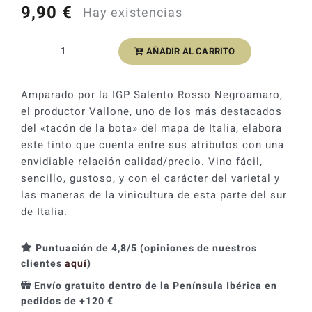
9,90
€
Hay existencias
Catas y Actividades
AÑADIR AL CARRITO
Vallone
Versante
Negroamaro
Amparado por la IGP Salento Rosso Negroamaro,
2023
el productor Vallone, uno de los más destacados
cantidad
del «tacón de la bota» del mapa de Italia, elabora
este tinto que cuenta entre sus atributos con una
envidiable relación calidad/precio. Vino fácil,
sencillo, gustoso, y con el carácter del varietal y
las maneras de la vinicultura de esta parte del sur
de Italia.
Puntuación de 4,8/5 (opiniones de nuestros
clientes
aquí
)
Envío gratuito dentro de la Península Ibérica en
pedidos de +120 €