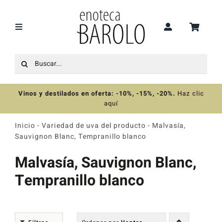
Saltar
al
contenido
Toggle
Navigation
Buscar:
Recomendaciones
Vinos y destilados en oferta: -10%, -15%, -20%
.
Haz clic
Ofertas
aquí
Inicio
-
Variedad de uva del producto
-
Malvasía,
Colecciones
Sauvignon Blanc, Tempranillo blanco
Malvasía, Sauvignon Blanc,
Vinos
Tempranillo blanco
Destilados