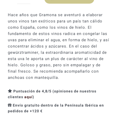
Vi
de
Glass
Hace años que Gramona se aventuró a elaborar
Gewürztraminer
unos vinos tan exóticos para un país tan cálido
2024
como España, como los vinos de hielo. El
cantidad
fundamento de estos vinos radica en congelar las
uvas para eliminar el agua, en forma de hielo, y así
concentrar ácidos y azúcares. En el caso del
gewürztraminer, la extraordinaria aromaticidad de
esta uva le aporta un plus de carácter al vino de
hielo. Goloso y graso, pero sin empalagar y de
final fresco. Se recomienda acompañarlo con
anchoas con mantequilla.
Puntuación de 4,8/5 (opiniones de nuestros
clientes
aquí
)
Envío gratuito dentro de la Península Ibérica en
pedidos de +120 €