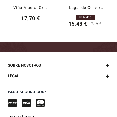
Viña Alberdi Crianza 2021
Lagar de Cervera 2025
17,70
€
10% dto.
15,48
€
17,19
€
El
El
precio
precio
origin
actual
era:
es:
17,19 
15,48 
SOBRE NOSOTROS
LEGAL
PAGO SEGURO CON: