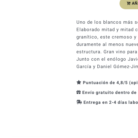
AÑ
Viña
Mein
Eiras
Uno de los blancos más so
Altas
Elaborado mitad y mitad c
2016
granítico, este cremoso y
cantidad
duramente al menos nueve 
estructura. Gran vino pa
Junto con el enólogo Javi
García y Daniel Gómez-Ji
Puntuación de 4,8/5 (op
Envío gratuito dentro de
Entrega en 2-4 días lab