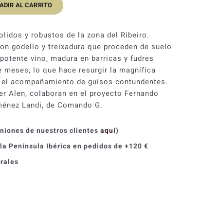
ADIR AL CARRITO
original
actual
era:
es:
lidos y robustos de la zona del Ribeiro.
28,80 €.
25,92 €.
on godello y treixadura que proceden de suelo
 potente vino, madura en barricas y fudres
meses, lo que hace resurgir la magnífica
ra el acompañamiento de guisos contundentes.
er Alen, colaboran en el proyecto Fernando
ménez Landi, de Comando G.
iniones de nuestros clientes
aquí
)
 la Península Ibérica en pedidos de +120 €
orales