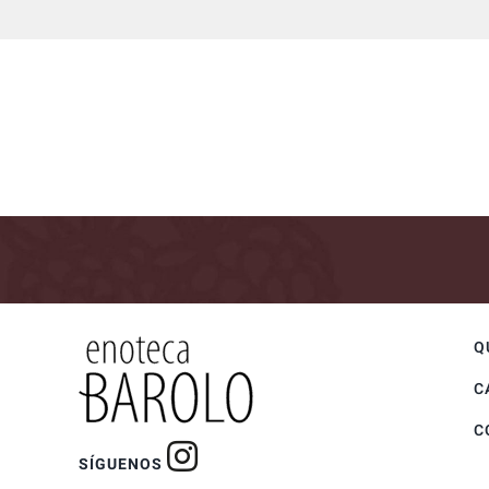
Q
C
C
SÍGUENOS