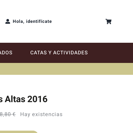
Hola, identifícate
ADOS
CATAS Y ACTIVIDADES
s Altas 2016
8,80
€
Hay existencias
El
El
precio
precio