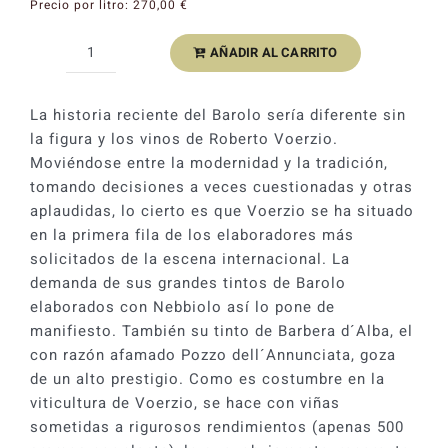
Precio por litro:
270,00
€
AÑADIR AL CARRITO
Voerzio
Barbera
d'Alba
La historia reciente del Barolo sería diferente sin
Pozzo
la figura y los vinos de Roberto Voerzio.
dell'Annunciata
Moviéndose entre la modernidad y la tradición,
Mágnum
tomando decisiones a veces cuestionadas y otras
2017
aplaudidas, lo cierto es que Voerzio se ha situado
cantidad
en la primera fila de los elaboradores más
solicitados de la escena internacional. La
demanda de sus grandes tintos de Barolo
elaborados con Nebbiolo así lo pone de
manifiesto. También su tinto de Barbera d´Alba, el
con razón afamado Pozzo dell´Annunciata, goza
de un alto prestigio. Como es costumbre en la
viticultura de Voerzio, se hace con viñas
sometidas a rigurosos rendimientos (apenas 500