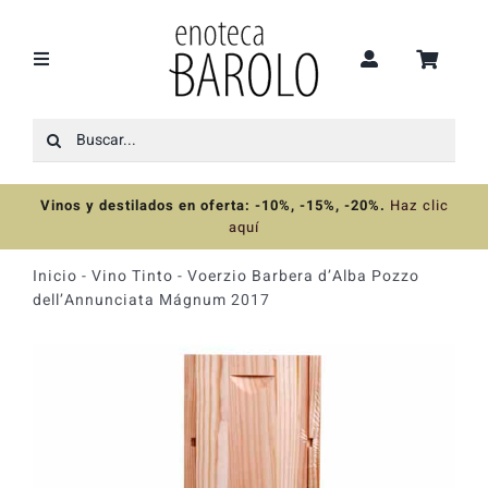
Saltar
al
contenido
Toggle
Navigation
Buscar:
Recomendaciones
Vinos y destilados en oferta: -10%, -15%, -20%
.
Haz clic
Ofertas
aquí
Inicio
-
Vino Tinto
-
Voerzio Barbera d’Alba Pozzo
Colecciones
dell’Annunciata Mágnum 2017
Vinos
Destilados