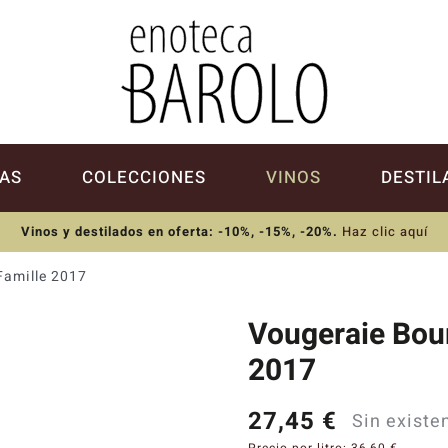
AS
COLECCIONES
VINOS
DESTIL
Vinos y destilados en oferta: -10%, -15%, -20%
.
Haz clic aquí
Famille 2017
Vougeraie Bou
2017
27,45
€
Sin existe
Precio por litro:
36,60
€