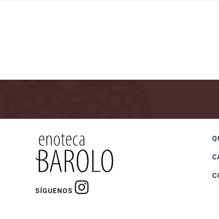
Q
C
C
SÍGUENOS