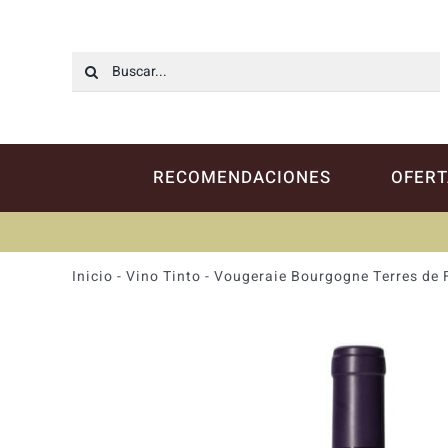
Saltar
al
contenido
Buscar:
RECOMENDACIONES
OFERT
Inicio
-
Vino Tinto
-
Vougeraie Bourgogne Terres de 