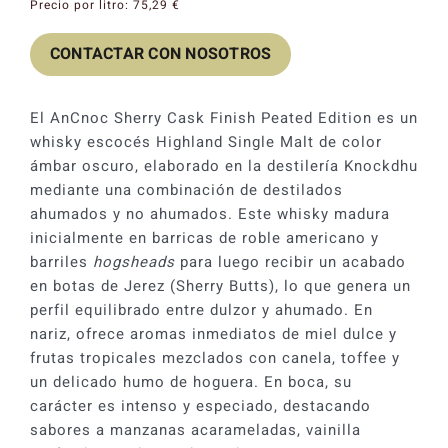
Precio por litro:
75,29
€
CONTACTAR CON NOSOTROS
El AnCnoc Sherry Cask Finish Peated Edition es un
whisky escocés Highland Single Malt de color
ámbar oscuro, elaborado en la destilería Knockdhu
mediante una combinación de destilados
ahumados y no ahumados. Este whisky madura
inicialmente en barricas de roble americano y
barriles
hogsheads
para luego recibir un acabado
en botas de Jerez (Sherry Butts), lo que genera un
perfil equilibrado entre dulzor y ahumado. En
nariz, ofrece aromas inmediatos de miel dulce y
frutas tropicales mezclados con canela, toffee y
un delicado humo de hoguera. En boca, su
carácter es intenso y especiado, destacando
sabores a manzanas acarameladas, vainilla