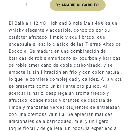
AÑADIR AL CARRITO
Whisky
Balblair
12
El Balblair 12 YO Highland Single Malt 46% es un
YO
whisky elegante y accesible, conocido por su
Higland
carácter afrutado, limpio y equilibrado, que
Single
encapsula el estilo clásico de las Tierras Altas de
Malt
Escocia. Se madura en una combinación de
46%
barricas de roble americano ex-bourbon y barricas
cantidad
de roble americano de doble carbonizado, y se
embotella sin filtración en frío y con color natural,
lo que le confiere complejidad y calidez. A la vista
se presenta como un brillante oro pulido. Al
acercar la nariz, despliega un aroma fresco y
afrutado, donde notas vibrantes de cáscara de
limón y manzanas verdes crujientes se entrelazan
con una cremosa vainilla. Se aprecian matices
adicionales de albaricoques, miel y un ligero
toque floral y de galleta. En boca, la experiencia