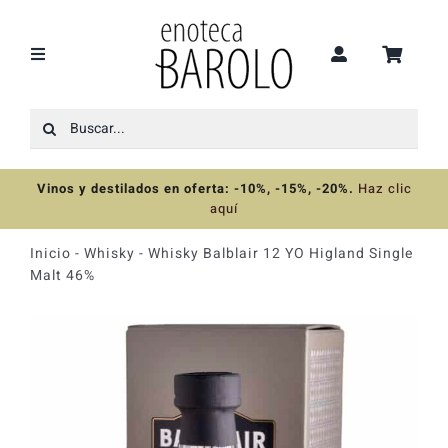
Saltar
al
contenido
Toggle
Navigation
Buscar:
Recomendaciones
Vinos y destilados en oferta: -10%, -15%, -20%
.
Haz clic
Ofertas
aquí
Inicio
-
Whisky
-
Whisky Balblair 12 YO Higland Single
Colecciones
Malt 46%
Vinos
Destilados