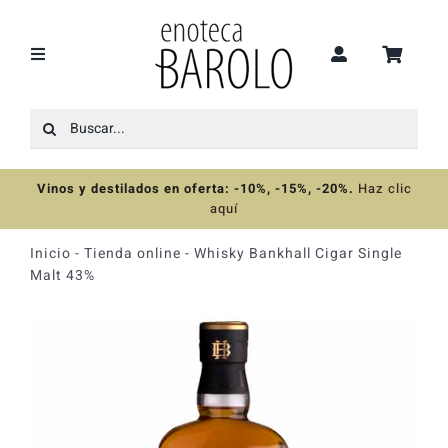
Saltar
al
contenido
Toggle
Navigation
Buscar:
Recomendaciones
Vinos y destilados en oferta: -10%, -15%, -20%
.
Haz clic
Ofertas
aquí
Inicio
-
Tienda online
-
Whisky Bankhall Cigar Single
Colecciones
Malt 43%
Vinos
Destilados