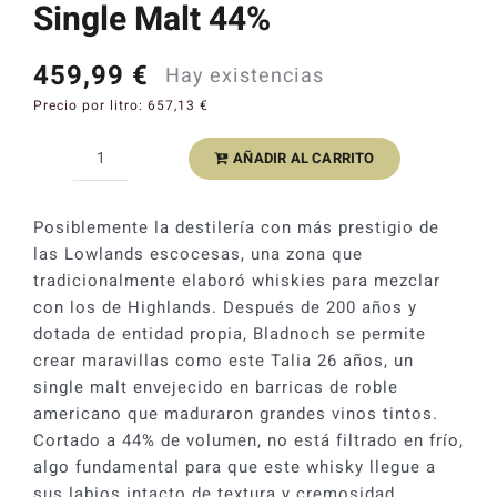
Single Malt 44%
Catas y Actividades
459,99
€
Hay existencias
Precio por litro:
657,13
€
AÑADIR AL CARRITO
Whisky
Bladnoch
Talia
Posiblemente la destilería con más prestigio de
26
las Lowlands escocesas, una zona que
YO
tradicionalmente elaboró whiskies para mezclar
Red
con los de Highlands. Después de 200 años y
Wine
dotada de entidad propia, Bladnoch se permite
Cask
crear maravillas como este Talia 26 años, un
Lowland
single malt envejecido en barricas de roble
Single
americano que maduraron grandes vinos tintos.
Malt
Cortado a 44% de volumen, no está filtrado en frío,
44%
algo fundamental para que este whisky llegue a
cantidad
sus labios intacto de textura y cremosidad.