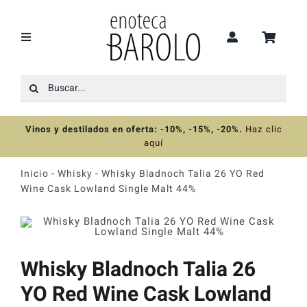
Saltar
al
contenido
Toggle
Navigation
Buscar:
Recomendaciones
Vinos y destilados en oferta: -10%, -15%, -20%
.
Haz clic
Ofertas
aquí
Inicio
-
Whisky
-
Whisky Bladnoch Talia 26 YO Red
Colecciones
Wine Cask Lowland Single Malt 44%
Vinos
Whisky Bladnoch Talia 26
Destilados
YO Red Wine Cask Lowland