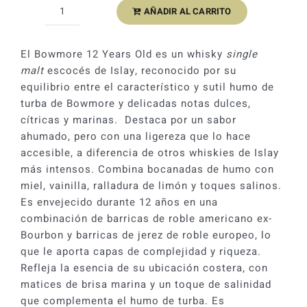
AÑADIR AL CARRITO
Whisky
Bowmore
Islay
El Bowmore 12 Years Old es un whisky
single
Single
malt
escocés de Islay, reconocido por su
Mat
equilibrio entre el característico y sutil humo de
12YO
turba de Bowmore y delicadas notas dulces,
40%
cítricas y marinas. Destaca por un sabor
cantidad
ahumado, pero con una ligereza que lo hace
accesible, a diferencia de otros whiskies de Islay
más intensos. Combina bocanadas de humo con
miel, vainilla, ralladura de limón y toques salinos.
Es envejecido durante 12 años en una
combinación de barricas de roble americano ex-
Bourbon y barricas de jerez de roble europeo, lo
que le aporta capas de complejidad y riqueza.
Refleja la esencia de su ubicación costera, con
matices de brisa marina y un toque de salinidad
que complementa el humo de turba. Es