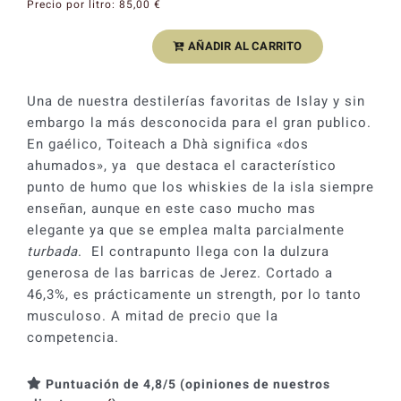
Precio por litro:
85,00
€
AÑADIR AL CARRITO
Whisky
Bunnahabhain
Toiteach
Una de nuestra destilerías favoritas de Islay y sin
a
embargo la más desconocida para el gran publico.
Dhà
En gaélico, Toiteach a Dhà significa «dos
Islay
ahumados», ya que destaca el característico
Single
punto de humo que los whiskies de la isla siempre
Malt
enseñan, aunque en este caso mucho mas
46,3%
elegante ya que se emplea malta parcialmente
cantidad
turbada
. El contrapunto llega con la dulzura
generosa de las barricas de Jerez. Cortado a
46,3%, es prácticamente un strength, por lo tanto
musculoso. A mitad de precio que la
competencia.
Puntuación de 4,8/5 (opiniones de nuestros