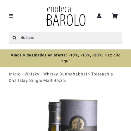
Saltar
al
contenido
Toggle
Navigation
Buscar:
Recomendaciones
Vinos y destilados en oferta: -10%, -15%, -20%
.
Haz clic
Ofertas
aquí
Inicio
-
Whisky
-
Whisky Bunnahabhain Toiteach a
Colecciones
Dhà Islay Single Malt 46,3%
Vinos
Destilados