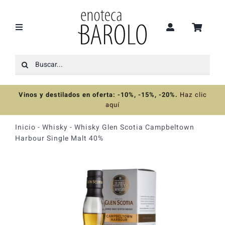
Saltar
al
contenido
Toggle
Navigation
Buscar:
Recomendaciones
Vinos y destilados en oferta: -10%, -15%, -20%
.
Haz clic
Ofertas
aquí
Inicio
-
Whisky
-
Whisky Glen Scotia Campbeltown
Colecciones
Harbour Single Malt 40%
Vinos
Destilados