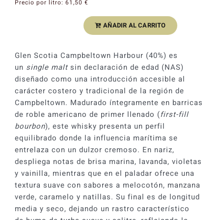
Precio por litro:
61,50
€
AÑADIR AL CARRITO
Whisky
Glen
Scotia
Glen Scotia Campbeltown Harbour (40%) es
Campbeltown
un
single malt
sin declaración de edad (NAS)
Harbour
diseñado como una introducción accesible al
Single
carácter costero y tradicional de la región de
Malt
Campbeltown. Madurado íntegramente en barricas
40%
de roble americano de primer llenado (
first-fill
cantidad
bourbon
), este whisky presenta un perfil
equilibrado donde la influencia marítima se
entrelaza con un dulzor cremoso. En nariz,
despliega notas de brisa marina, lavanda, violetas
y vainilla, mientras que en el paladar ofrece una
textura suave con sabores a melocotón, manzana
verde, caramelo y natillas. Su final es de longitud
media y seco, dejando un rastro característico