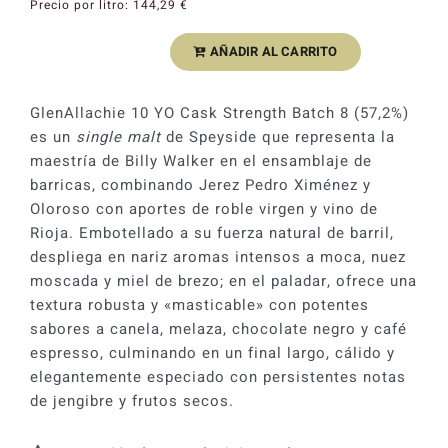
Precio por litro:
144,29
€
AÑADIR AL CARRITO
Whisky
Glenallachie
Cask
GlenAllachie 10 YO Cask Strength Batch 8 (57,2%)
Strength
es un
single malt
de Speyside que representa la
10
maestría de Billy Walker en el ensamblaje de
YO
barricas, combinando Jerez Pedro Ximénez y
Speyside
Oloroso con aportes de roble virgen y vino de
Single
Rioja. Embotellado a su fuerza natural de barril,
Malt
despliega en nariz aromas intensos a moca, nuez
57,2%
moscada y miel de brezo; en el paladar, ofrece una
cantidad
textura robusta y «masticable» con potentes
sabores a canela, melaza, chocolate negro y café
espresso, culminando en un final largo, cálido y
elegantemente especiado con persistentes notas
de jengibre y frutos secos.