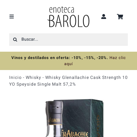
Saltar
al
contenido
Toggle
Navigation
Buscar:
Recomendaciones
Vinos y destilados en oferta: -10%, -15%, -20%
.
Haz clic
Ofertas
aquí
Inicio
-
Whisky
-
Whisky Glenallachie Cask Strength 10
Colecciones
YO Speyside Single Malt 57,2%
Vinos
Destilados