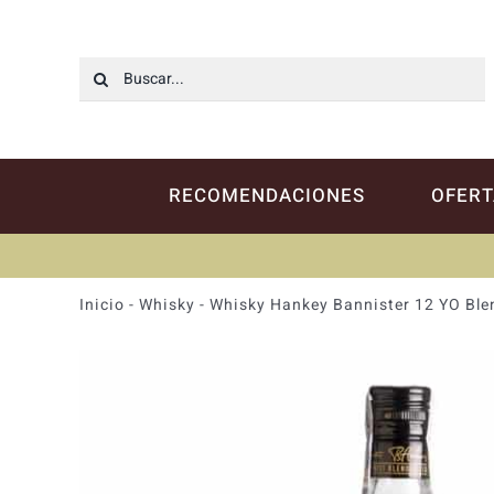
Saltar
al
contenido
Buscar:
RECOMENDACIONES
OFERT
Inicio
-
Whisky
-
Whisky Hankey Bannister 12 YO Ble