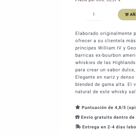
AÑ
Whisky
Hankey
Bannister
Elaborado originalmente 
12
ofrecer a su clientela más
YO
príncipes William IV y Ge
Blended
barricas ex-bourbon ameri
Scotch
whiskies de las Highlands
40%
para crear un sabor dulce
cantidad
Elegante en nariz y denso
blended de gama alta. El v
natural de este whisky sa
Puntuación de 4,8/5 (op
Envío gratuito dentro de
Entrega en 2-4 días lab