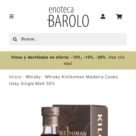
Saltar
al
contenido
Toggle
Navigation
Buscar:
Recomendaciones
Vinos y destilados en oferta: -10%, -15%, -20%
.
Haz clic
Ofertas
aquí
Inicio
-
Whisky
-
Whisky Kilchoman Madeira Casks
Colecciones
Islay Single Malt 50%
Vinos
Destilados