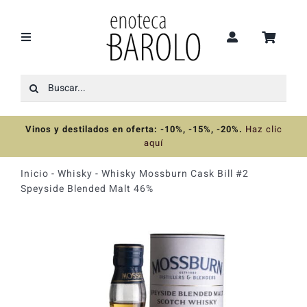
Saltar
al
contenido
Toggle
Navigation
Buscar:
Recomendaciones
Vinos y destilados en oferta: -10%, -15%, -20%
.
Haz clic
Ofertas
aquí
Inicio
-
Whisky
-
Whisky Mossburn Cask Bill #2
Colecciones
Speyside Blended Malt 46%
Vinos
Destilados