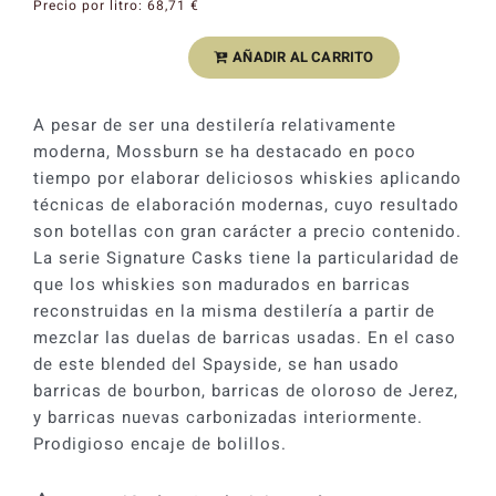
Precio por litro:
68,71
€
AÑADIR AL CARRITO
Whisky
Mossburn
Cask
A pesar de ser una destilería relativamente
Bill
moderna, Mossburn se ha destacado en poco
#2
tiempo por elaborar deliciosos whiskies aplicando
Speyside
técnicas de elaboración modernas, cuyo resultado
Blended
son botellas con gran carácter a precio contenido.
Malt
La serie Signature Casks tiene la particularidad de
46%
que los whiskies son madurados en barricas
cantidad
reconstruidas en la misma destilería a partir de
mezclar las duelas de barricas usadas. En el caso
de este blended del Spayside, se han usado
barricas de bourbon, barricas de oloroso de Jerez,
y barricas nuevas carbonizadas interiormente.
Prodigioso encaje de bolillos.